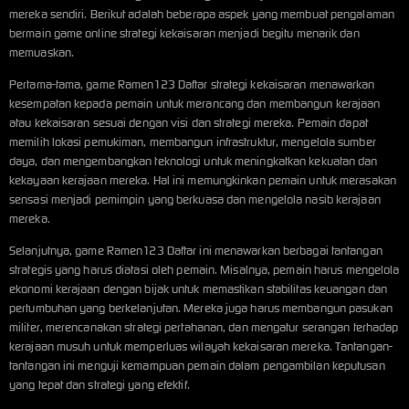
mereka sendiri. Berikut adalah beberapa aspek yang membuat pengalaman
bermain game online strategi kekaisaran menjadi begitu menarik dan
memuaskan.
Pertama-tama, game Ramen123 Daftar strategi kekaisaran menawarkan
kesempatan kepada pemain untuk merancang dan membangun kerajaan
atau kekaisaran sesuai dengan visi dan strategi mereka. Pemain dapat
memilih lokasi pemukiman, membangun infrastruktur, mengelola sumber
daya, dan mengembangkan teknologi untuk meningkatkan kekuatan dan
kekayaan kerajaan mereka. Hal ini memungkinkan pemain untuk merasakan
sensasi menjadi pemimpin yang berkuasa dan mengelola nasib kerajaan
mereka.
Selanjutnya, game Ramen123 Daftar ini menawarkan berbagai tantangan
strategis yang harus diatasi oleh pemain. Misalnya, pemain harus mengelola
ekonomi kerajaan dengan bijak untuk memastikan stabilitas keuangan dan
pertumbuhan yang berkelanjutan. Mereka juga harus membangun pasukan
militer, merencanakan strategi pertahanan, dan mengatur serangan terhadap
kerajaan musuh untuk memperluas wilayah kekaisaran mereka. Tantangan-
tantangan ini menguji kemampuan pemain dalam pengambilan keputusan
yang tepat dan strategi yang efektif.