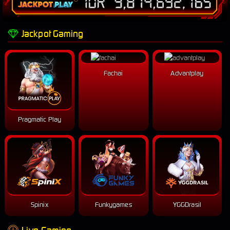
Jackpot Gaming
Fachai
Advantplay
Pragmatic Play
Spinix
Funkygames
YGGDrasil