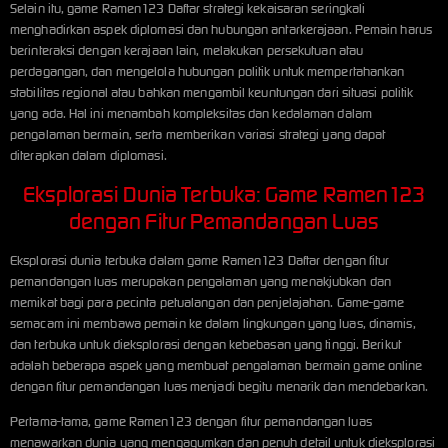
Selain itu, game Ramen123 Daftar strategi kekaisaran seringkali
menghadirkan aspek diplomasi dan hubungan antarkerajaan. Pemain harus
berinteraksi dengan kerajaan lain, melakukan persekutuan atau
perdagangan, dan mengelola hubungan politik untuk mempertahankan
stabilitas regional atau bahkan mengambil keuntungan dari situasi politik
yang ada. Hal ini menambah kompleksitas dan kedalaman dalam
pengalaman bermain, serta memberikan variasi strategi yang dapat
diterapkan dalam diplomasi.
Eksplorasi Dunia Terbuka: Game Ramen123
dengan Fitur Pemandangan Luas
Eksplorasi dunia terbuka dalam game Ramen123 Daftar dengan fitur
pemandangan luas merupakan pengalaman yang menakjubkan dan
memikat bagi para pecinta petualangan dan penjelajahan. Game-game
semacam ini membawa pemain ke dalam lingkungan yang luas, dinamis,
dan terbuka untuk dieksplorasi dengan kebebasan yang tinggi. Berikut
adalah beberapa aspek yang membuat pengalaman bermain game online
dengan fitur pemandangan luas menjadi begitu menarik dan mendebarkan.
Pertama-tama, game Ramen123 dengan fitur pemandangan luas
menawarkan dunia yang mengagumkan dan penuh detail untuk dieksplorasi