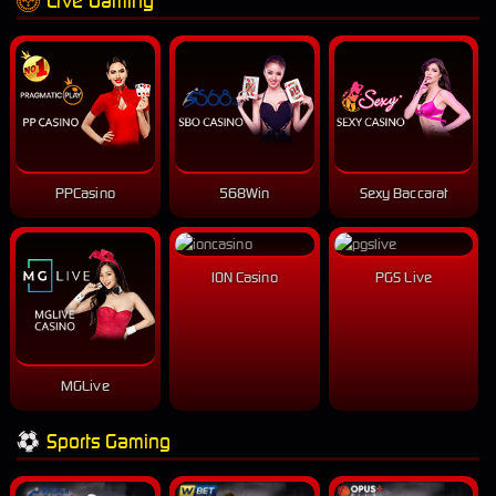
Live Gaming
PPCasino
568Win
Sexy Baccarat
ION Casino
PGS Live
MGLive
Sports Gaming